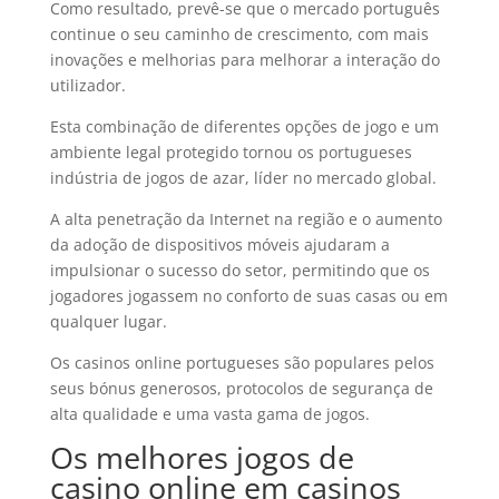
Como resultado, prevê-se que o mercado português
continue o seu caminho de crescimento, com mais
inovações e melhorias para melhorar a interação do
utilizador.
Esta combinação de diferentes opções de jogo e um
ambiente legal protegido tornou os portugueses
indústria de jogos de azar, líder no mercado global.
A alta penetração da Internet na região e o aumento
da adoção de dispositivos móveis ajudaram a
impulsionar o sucesso do setor, permitindo que os
jogadores jogassem no conforto de suas casas ou em
qualquer lugar.
Os casinos online portugueses são populares pelos
seus bónus generosos, protocolos de segurança de
alta qualidade e uma vasta gama de jogos.
Os melhores jogos de
casino online em casinos