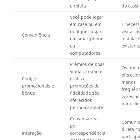
e roleta
do cassi
Você pode jogar
em casa ou em
É necess
qualquer lugar,
visitar a
Conveniência
em smartphones
instalaç
ou
existent
computadores
Prêmios de boas-
Os bônu
vindas, rodadas
oferecid
Códigos
grátis e
menos
promocionais e
promoções de
frequênc
bônus
fidelidade são
vezes fi
oferecidos
para clie
periodicamente
Conversa real
Comunic
por
direta c
Interação
correspondência,
particip